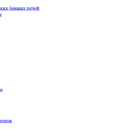
ских банных печей
и
ам
 топок