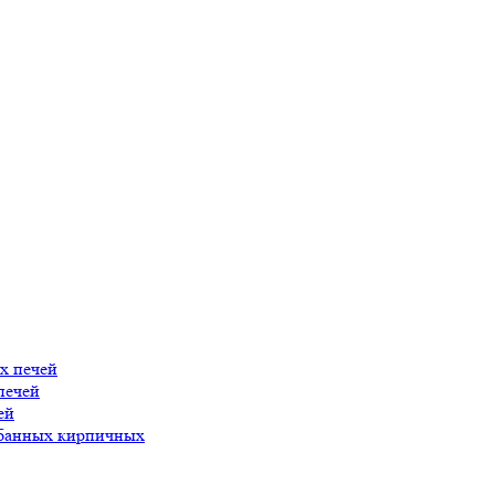
х печей
печей
ей
 банных кирпичных