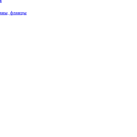
в
аны, фланцы