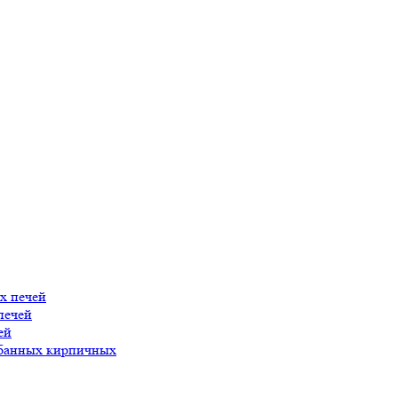
х печей
печей
ей
 банных кирпичных