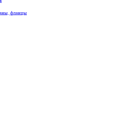
в
аны, фланцы