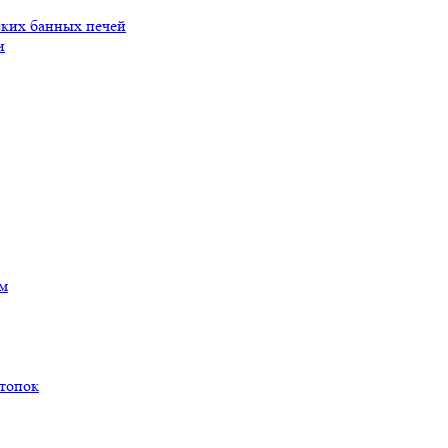
ских банных печей
и
ам
 топок