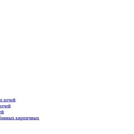
х печей
печей
ей
 банных кирпичных