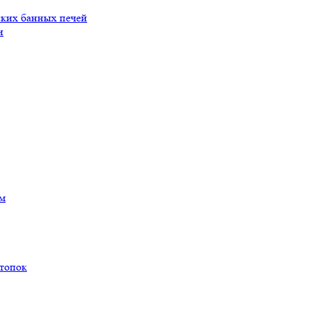
ских банных печей
и
ам
 топок