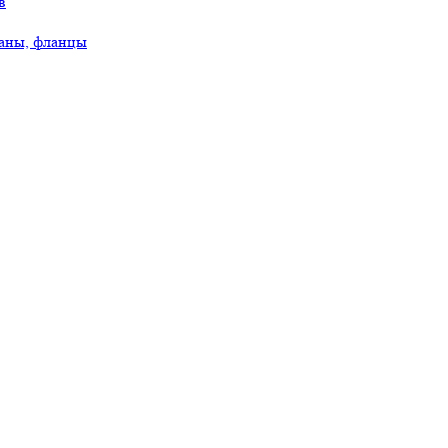
в
аны, фланцы