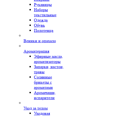
Рукавицы
Наборы
текстильные
Одежда
Обувь
Полотенца
Веники и опахало
Ароматерапия
Эфирные масла,
ароматизаторы
Запарки, настои,
травы
Солянные
брикеты с
ароматами
Аромачаши,
испарители
Уход за телом
Уходовая