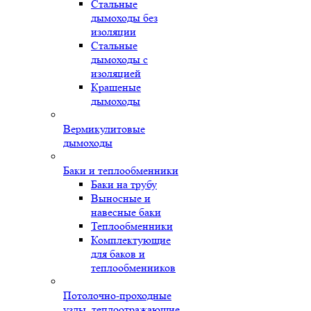
Стальные
дымоходы без
изоляции
Стальные
дымоходы с
изоляцией
Крашеные
дымоходы
Вермикулитовые
дымоходы
Баки и теплообменники
Баки на трубу
Выносные и
навесные баки
Теплообменники
Комплектующие
для баков и
теплообменников
Потолочно-проходные
узлы, теплоотражающие