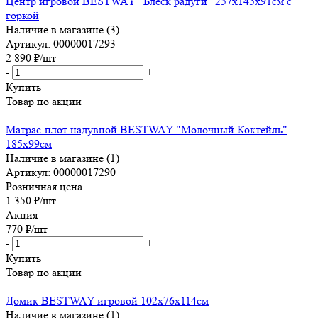
Центр игровой BESTWAY "Блеск радуги" 257x145x91см с
горкой
Наличие в магазине (3)
Артикул: 00000017293
2 890
₽
/шт
-
+
Купить
Товар по акции
Матрас-плот надувной BESTWAY "Молочный Коктейль"
185х99см
Наличие в магазине (1)
Артикул: 00000017290
Розничная цена
1 350
₽
/шт
Акция
770
₽
/шт
-
+
Купить
Товар по акции
Домик BESTWAY игровой 102х76х114см
Наличие в магазине (1)