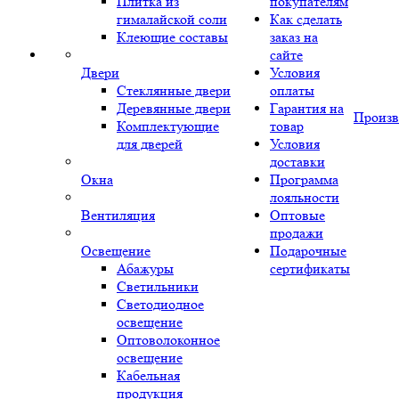
Плитка из
покупателям
гималайской соли
Как сделать
Клеющие составы
заказ на
сайте
Двери
Условия
Стеклянные двери
оплаты
Деревянные двери
Гарантия на
Произв
Комплектующие
товар
для дверей
Условия
доставки
Окна
Программа
лояльности
Вентиляция
Оптовые
продажи
Освещение
Подарочные
Абажуры
сертификаты
Светильники
Светодиодное
освещение
Оптоволоконное
освещение
Кабельная
продукция