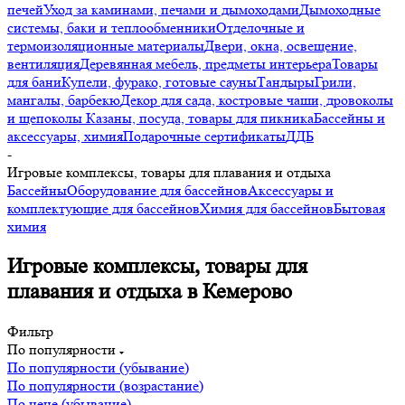
печей
Уход за каминами, печами и дымоходами
Дымоходные
системы, баки и теплообменники
Отделочные и
термоизоляционные материалы
Двери, окна, освещение,
вентиляция
Деревянная мебель, предметы интерьера
Товары
для бани
Купели, фурако, готовые сауны
Тандыры
Грили,
мангалы, барбекю
Декор для сада, костровые чаши, дровоколы
и щепоколы
Казаны, посуда, товары для пикника
Бассейны и
аксессуары, химия
Подарочные сертификаты
ДДБ
-
Игровые комплексы, товары для плавания и отдыха
Бассейны
Оборудование для бассейнов
Аксессуары и
комплектующие для бассейнов
Химия для бассейнов
Бытовая
химия
Игровые комплексы, товары для
плавания и отдыха в Кемерово
Фильтр
По популярности
По популярности (убывание)
По популярности (возрастание)
По цене (убывание)