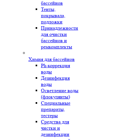
бассейнов
Тенты,
покрывала,
подложки
Принадлежности
для очистки
бассейнов и
ремкомплекты
Химия для бассейнов
Ph-коррекция
воды
Дезинфекция
воды
Осветление воды
(флокулянты)
Специальные
препараты,
тестеры
Средства для
чистки и
дезинфекции