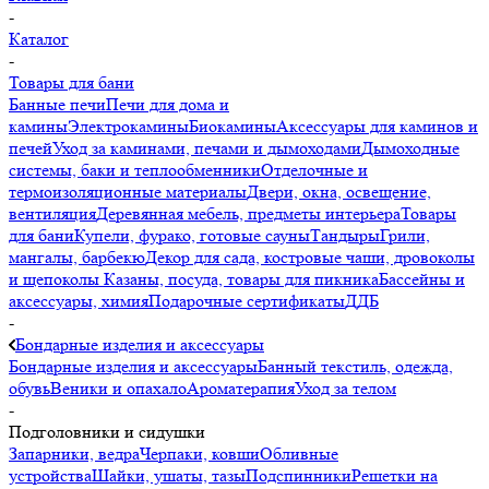
-
Каталог
-
Товары для бани
Банные печи
Печи для дома и
камины
Электрокамины
Биокамины
Аксессуары для каминов и
печей
Уход за каминами, печами и дымоходами
Дымоходные
системы, баки и теплообменники
Отделочные и
термоизоляционные материалы
Двери, окна, освещение,
вентиляция
Деревянная мебель, предметы интерьера
Товары
для бани
Купели, фурако, готовые сауны
Тандыры
Грили,
мангалы, барбекю
Декор для сада, костровые чаши, дровоколы
и щепоколы
Казаны, посуда, товары для пикника
Бассейны и
аксессуары, химия
Подарочные сертификаты
ДДБ
-
Бондарные изделия и аксессуары
Бондарные изделия и аксессуары
Банный текстиль, одежда,
обувь
Веники и опахало
Ароматерапия
Уход за телом
-
Подголовники и сидушки
Запарники, ведра
Черпаки, ковши
Обливные
устройства
Шайки, ушаты, тазы
Подспинники
Решетки на