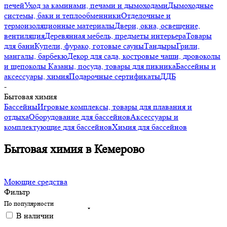
печей
Уход за каминами, печами и дымоходами
Дымоходные
системы, баки и теплообменники
Отделочные и
термоизоляционные материалы
Двери, окна, освещение,
вентиляция
Деревянная мебель, предметы интерьера
Товары
для бани
Купели, фурако, готовые сауны
Тандыры
Грили,
мангалы, барбекю
Декор для сада, костровые чаши, дровоколы
и щепоколы
Казаны, посуда, товары для пикника
Бассейны и
аксессуары, химия
Подарочные сертификаты
ДДБ
-
Бытовая химия
Бассейны
Игровые комплексы, товары для плавания и
отдыха
Оборудование для бассейнов
Аксессуары и
комплектующие для бассейнов
Химия для бассейнов
Бытовая химия в Кемерово
Моющие средства
Фильтр
По популярности
В наличии