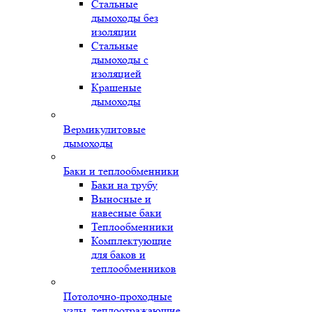
Стальные
дымоходы без
изоляции
Стальные
дымоходы с
изоляцией
Крашеные
дымоходы
Вермикулитовые
дымоходы
Баки и теплообменники
Баки на трубу
Выносные и
навесные баки
Теплообменники
Комплектующие
для баков и
теплообменников
Потолочно-проходные
узлы, теплоотражающие