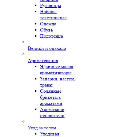
Рукавицы
Наборы
текстильные
Одежда
Обувь
Полотенца
Веники и опахало
Ароматерапия
Эфирные масла,
ароматизаторы
Запарки, настои,
травы
Солянные
брикеты с
ароматами
Аромачаши,
испарители
Уход за телом
Уходовая