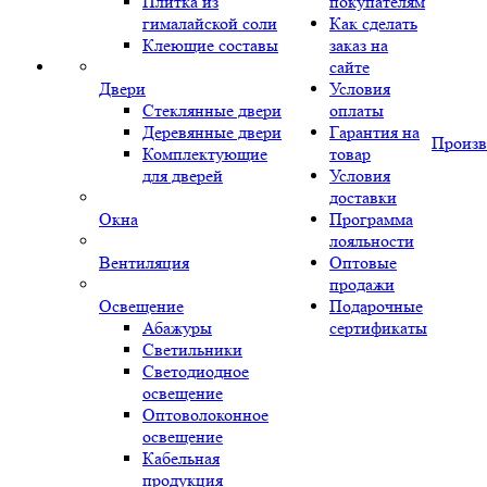
Плитка из
покупателям
гималайской соли
Как сделать
Клеющие составы
заказ на
сайте
Двери
Условия
Стеклянные двери
оплаты
Деревянные двери
Гарантия на
Произв
Комплектующие
товар
для дверей
Условия
доставки
Окна
Программа
лояльности
Вентиляция
Оптовые
продажи
Освещение
Подарочные
Абажуры
сертификаты
Светильники
Светодиодное
освещение
Оптоволоконное
освещение
Кабельная
продукция