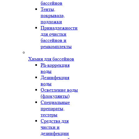
бассейнов
Тенты,
покрывала,
подложки
Принадлежности
для очистки
бассейнов и
ремкомплекты
Химия для бассейнов
Ph-коррекция
воды
Дезинфекция
воды
Осветление воды
(флокулянты)
Специальные
препараты,
тестеры
Средства для
чистки и
дезинфекции