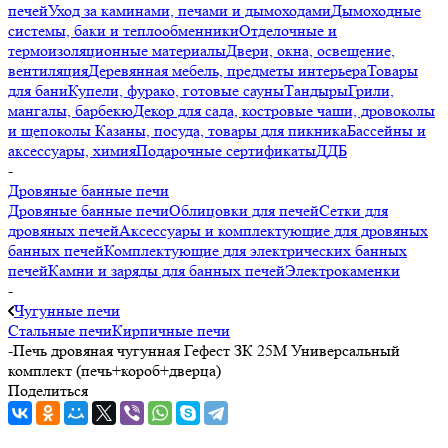
печей
Уход за каминами, печами и дымоходами
Дымоходные
системы, баки и теплообменники
Отделочные и
термоизоляционные материалы
Двери, окна, освещение,
вентиляция
Деревянная мебель, предметы интерьера
Товары
для бани
Купели, фурако, готовые сауны
Тандыры
Грили,
мангалы, барбекю
Декор для сада, костровые чаши, дровоколы
и щепоколы
Казаны, посуда, товары для пикника
Бассейны и
аксессуары, химия
Подарочные сертификаты
ДДБ
-
Дровяные банные печи
Дровяные банные печи
Облицовки для печей
Сетки для
дровяных печей
Аксессуары и комплектующие для дровяных
банных печей
Комплектующие для электрических банных
печей
Камни и заряды для банных печей
Электрокаменки
-
Чугунные печи
Стальные печи
Кирпичные печи
-
Печь дровяная чугунная Гефест ЗК 25М Универсальный
комплект (печь+короб+дверца)
Поделиться