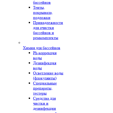
бассейнов
Тенты,
покрывала,
подложки
Принадлежности
для очистки
бассейнов и
ремкомплекты
Химия для бассейнов
Ph-коррекция
воды
Дезинфекция
воды
Осветление воды
(флокулянты)
Специальные
препараты,
тестеры
Средства для
чистки и
дезинфекции