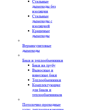
Стальные
дымоходы без
изоляции
Стальные
дымоходы с
изоляцией
Крашеные
дымоходы
Вермикулитовые
дымоходы
Баки и теплообменники
Баки на трубу
Выносные и
навесные баки
Теплообменники
Комплектующие
для баков и
теплообменников
Потолочно-проходные
узлы, теплоотражающие