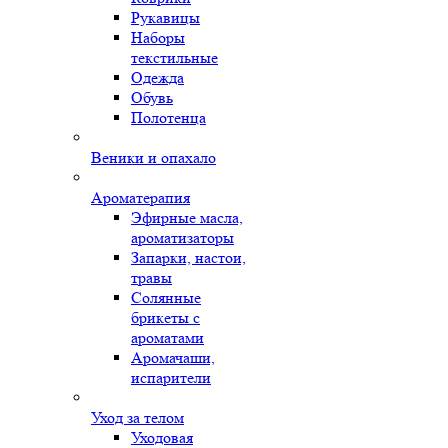
Рукавицы
Наборы
текстильные
Одежда
Обувь
Полотенца
Веники и опахало
Ароматерапия
Эфирные масла,
ароматизаторы
Запарки, настои,
травы
Солянные
брикеты с
ароматами
Аромачаши,
испарители
Уход за телом
Уходовая