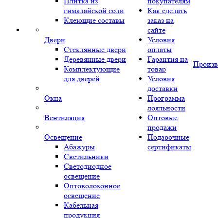
Плитка из
покупателям
гималайской соли
Как сделать
Клеющие составы
заказ на
сайте
Двери
Условия
Стеклянные двери
оплаты
Деревянные двери
Гарантия на
Произв
Комплектующие
товар
для дверей
Условия
доставки
Окна
Программа
лояльности
Вентиляция
Оптовые
продажи
Освещение
Подарочные
Абажуры
сертификаты
Светильники
Светодиодное
освещение
Оптоволоконное
освещение
Кабельная
продукция