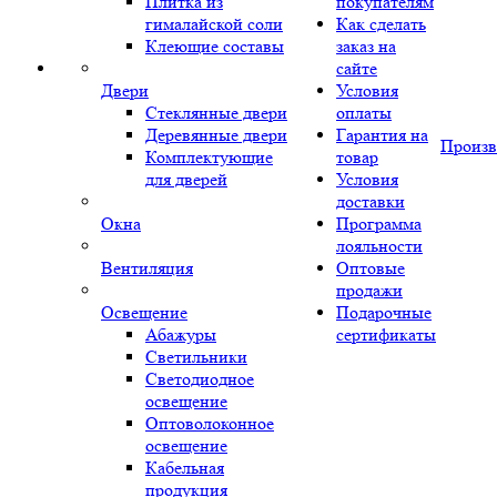
Плитка из
покупателям
гималайской соли
Как сделать
Клеющие составы
заказ на
сайте
Двери
Условия
Стеклянные двери
оплаты
Деревянные двери
Гарантия на
Произв
Комплектующие
товар
для дверей
Условия
доставки
Окна
Программа
лояльности
Вентиляция
Оптовые
продажи
Освещение
Подарочные
Абажуры
сертификаты
Светильники
Светодиодное
освещение
Оптоволоконное
освещение
Кабельная
продукция