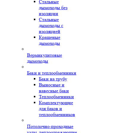
Стальные
дымоходы без
изоляции
Стальные
дымоходы с
изоляцией
Крашеные
дымоходы
Вермикулитовые
дымоходы
Баки и теплообменники
Баки на трубу
Выносные и
навесные баки
Теплообменники
Комплектующие
для баков и
теплообменников
Потолочно-проходные
узлы, теплоотражающие