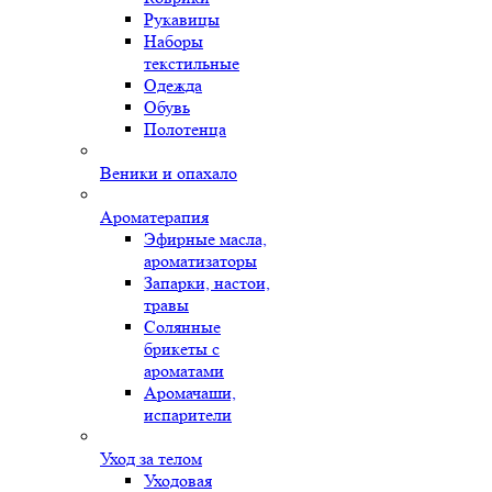
Рукавицы
Наборы
текстильные
Одежда
Обувь
Полотенца
Веники и опахало
Ароматерапия
Эфирные масла,
ароматизаторы
Запарки, настои,
травы
Солянные
брикеты с
ароматами
Аромачаши,
испарители
Уход за телом
Уходовая