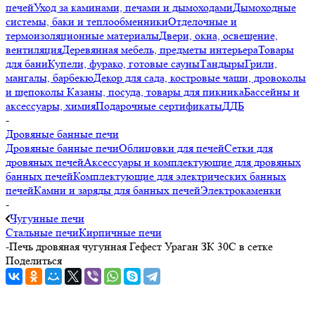
печей
Уход за каминами, печами и дымоходами
Дымоходные
системы, баки и теплообменники
Отделочные и
термоизоляционные материалы
Двери, окна, освещение,
вентиляция
Деревянная мебель, предметы интерьера
Товары
для бани
Купели, фурако, готовые сауны
Тандыры
Грили,
мангалы, барбекю
Декор для сада, костровые чаши, дровоколы
и щепоколы
Казаны, посуда, товары для пикника
Бассейны и
аксессуары, химия
Подарочные сертификаты
ДДБ
-
Дровяные банные печи
Дровяные банные печи
Облицовки для печей
Сетки для
дровяных печей
Аксессуары и комплектующие для дровяных
банных печей
Комплектующие для электрических банных
печей
Камни и заряды для банных печей
Электрокаменки
-
Чугунные печи
Стальные печи
Кирпичные печи
-
Печь дровяная чугунная Гефест Ураган ЗК 30С в сетке
Поделиться