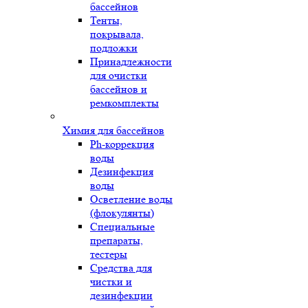
бассейнов
Тенты,
покрывала,
подложки
Принадлежности
для очистки
бассейнов и
ремкомплекты
Химия для бассейнов
Ph-коррекция
воды
Дезинфекция
воды
Осветление воды
(флокулянты)
Специальные
препараты,
тестеры
Средства для
чистки и
дезинфекции