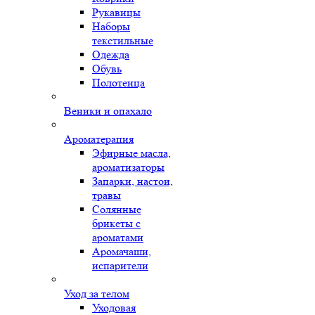
Рукавицы
Наборы
текстильные
Одежда
Обувь
Полотенца
Веники и опахало
Ароматерапия
Эфирные масла,
ароматизаторы
Запарки, настои,
травы
Солянные
брикеты с
ароматами
Аромачаши,
испарители
Уход за телом
Уходовая