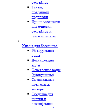
бассейнов
Тенты,
покрывала,
подложки
Принадлежности
для очистки
бассейнов и
ремкомплекты
Химия для бассейнов
Ph-коррекция
воды
Дезинфекция
воды
Осветление воды
(флокулянты)
Специальные
препараты,
тестеры
Средства для
чистки и
дезинфекции