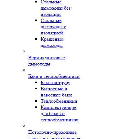
Стальные
дымоходы без
изоляции
Стальные
дымоходы с
изоляцией
Крашеные
дымоходы
Вермикулитовые
дымоходы
Баки и теплообменники
Баки на трубу
Выносные и
навесные баки
Теплообменники
Комплектующие
для баков и
теплообменников
Потолочно-проходные
узлы, теплоотражающие