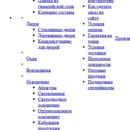
Плитка из
покупателям
гималайской соли
Как сделать
Клеющие составы
заказ на
сайте
Двери
Условия
Стеклянные двери
оплаты
Деревянные двери
Гарантия на
Произв
Комплектующие
товар
для дверей
Условия
доставки
Окна
Программа
лояльности
Вентиляция
Оптовые
продажи
Освещение
Подарочные
Абажуры
сертификаты
Светильники
Светодиодное
освещение
Оптоволоконное
освещение
Кабельная
продукция