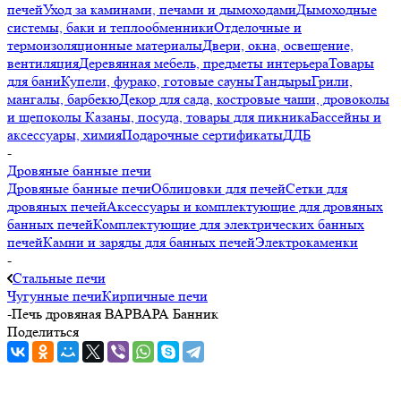
печей
Уход за каминами, печами и дымоходами
Дымоходные
системы, баки и теплообменники
Отделочные и
термоизоляционные материалы
Двери, окна, освещение,
вентиляция
Деревянная мебель, предметы интерьера
Товары
для бани
Купели, фурако, готовые сауны
Тандыры
Грили,
мангалы, барбекю
Декор для сада, костровые чаши, дровоколы
и щепоколы
Казаны, посуда, товары для пикника
Бассейны и
аксессуары, химия
Подарочные сертификаты
ДДБ
-
Дровяные банные печи
Дровяные банные печи
Облицовки для печей
Сетки для
дровяных печей
Аксессуары и комплектующие для дровяных
банных печей
Комплектующие для электрических банных
печей
Камни и заряды для банных печей
Электрокаменки
-
Стальные печи
Чугунные печи
Кирпичные печи
-
Печь дровяная ВАРВАРА Банник
Поделиться