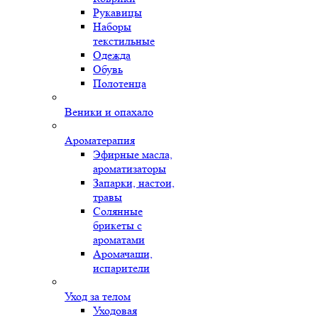
Рукавицы
Наборы
текстильные
Одежда
Обувь
Полотенца
Веники и опахало
Ароматерапия
Эфирные масла,
ароматизаторы
Запарки, настои,
травы
Солянные
брикеты с
ароматами
Аромачаши,
испарители
Уход за телом
Уходовая