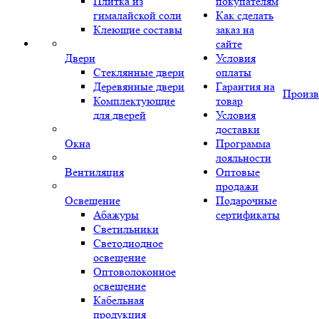
Плитка из
покупателям
гималайской соли
Как сделать
Клеющие составы
заказ на
сайте
Двери
Условия
Стеклянные двери
оплаты
Деревянные двери
Гарантия на
Произв
Комплектующие
товар
для дверей
Условия
доставки
Окна
Программа
лояльности
Вентиляция
Оптовые
продажи
Освещение
Подарочные
Абажуры
сертификаты
Светильники
Светодиодное
освещение
Оптоволоконное
освещение
Кабельная
продукция