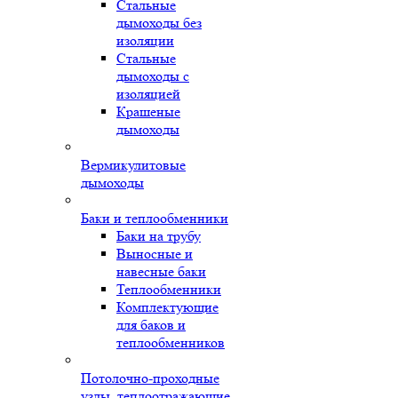
Стальные
дымоходы без
изоляции
Стальные
дымоходы с
изоляцией
Крашеные
дымоходы
Вермикулитовые
дымоходы
Баки и теплообменники
Баки на трубу
Выносные и
навесные баки
Теплообменники
Комплектующие
для баков и
теплообменников
Потолочно-проходные
узлы, теплоотражающие