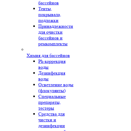
бассейнов
Тенты,
покрывала,
подложки
Принадлежности
для очистки
бассейнов и
ремкомплекты
Химия для бассейнов
Ph-коррекция
воды
Дезинфекция
воды
Осветление воды
(флокулянты)
Специальные
препараты,
тестеры
Средства для
чистки и
дезинфекции